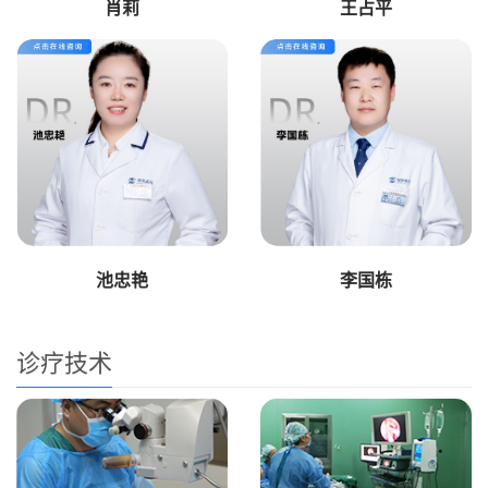
肖莉
王占平
池忠艳
李国栋
诊疗技术