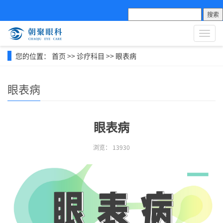
搜索
导
航
菜
您的位置：
首页
>>
诊疗科目
>>
眼表病
单
眼表病
眼表病
浏览：
13930