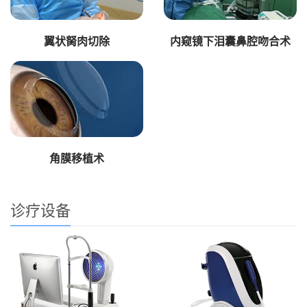
翼状胬肉切除
内窥镜下泪囊鼻腔吻合术
角膜移植术
诊疗设备