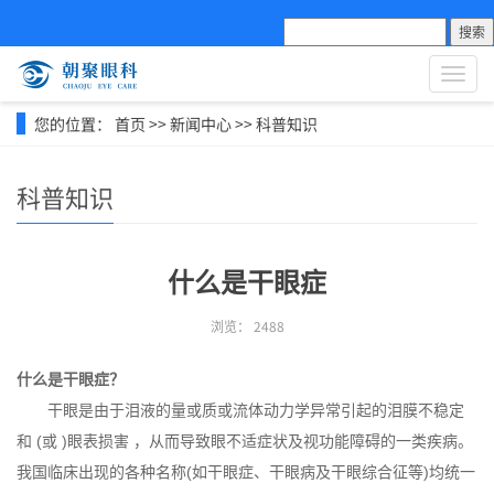
搜索
导
航
菜
您的位置：
首页
>>
新闻中心
>>
科普知识
单
科普知识
什么是干眼症
浏览：
2488
什么是干眼症？
干眼是由于泪液的量或质或流体动力学异常引起的泪膜不稳定
和 (或 )眼表损害 ，从而导致眼不适症状及视功能障碍的一类疾病。
我国临床出现的各种名称(如干眼症、干眼病及干眼综合征等)均统一