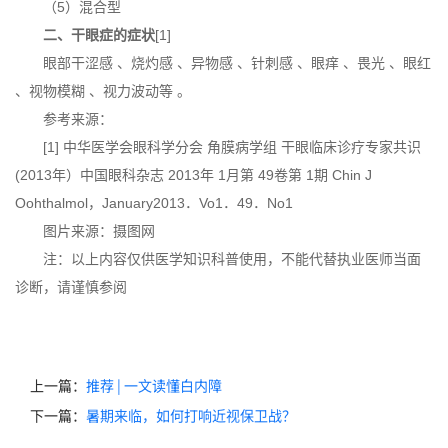
（5）混合型
二
、干眼症的症状
[1]
眼部干涩感 、烧灼感 、异物感 、针刺感 、眼痒 、畏光 、眼红
、视物模糊 、视力波动等 。
参考来源：
[1] 中华医学会眼科学分会 角膜病学组 干眼临床诊疗专家共识
(2013年）中国眼科杂志 2013年 1月第 49卷第 1期 Chin J
Oohthalmol，January2013．Vo1．49．No1
图片来源：摄图网
注：以上内容仅供医学知识科普使用，不能代替执业医师当面
诊断，请谨慎参阅
上一篇：
推荐 | 一文读懂白内障
下一篇：
暑期来临，如何打响近视保卫战？