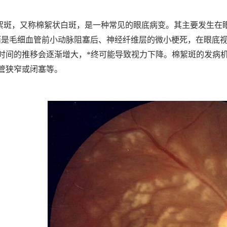
絮斑，又称棉絮状白斑，是一种常见的眼底病变。其主要发生在
而是毛细血管前小动脉阻塞后、神经纤维层的微小梗死，在眼底
时间的推移会逐渐增大，*终可能导致视力下降。棉絮斑的发病
管狭窄或闭塞等。