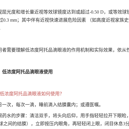
视屈光度和增长量近视等效球镜度达到或超过-0.50 D，或等效球
过0.3 mm；其中伴有近视快速进展危险因素 （如高度近视家
。
用者需要理解低浓度阿托品滴眼液的作用机制和实际效果，依从
、低浓度阿托品滴眼液使用
、低浓度阿托品滴眼液如何使用？
日一次，每次一滴，睡前滴入结膜囊内；或遵医嘱。
眼药水的步骤：清洁双手，将头向后仰，用手指轻轻拉开下眼睑
球之间的结膜），立即按压内眼角，再轻轻闭上眼，闭目休息3