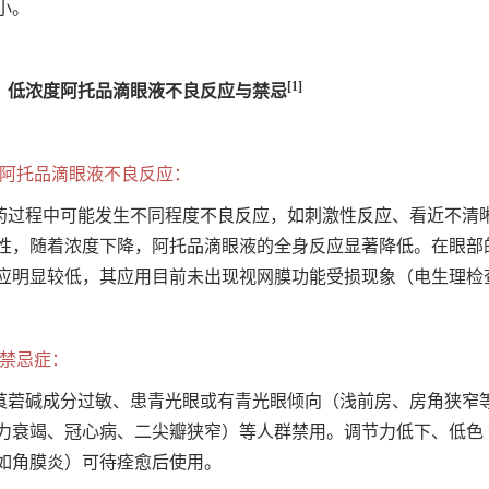
小。
[1]
、低浓度阿托品滴眼液不良反应与禁忌
、阿托品滴眼液不良反应：
药过程中可能发生不同程度不良反应，如刺激性反应、看近不清
性，随着浓度下降，阿托品滴眼液的全身反应显著降低。在眼部
应明显较低，其应用目前未出现视网膜功能受损现象（电生理检
、禁忌症：
莨菪碱成分过敏、患青光眼或有青光眼倾向（浅前房、房角狭窄等
力衰竭、冠心病、二尖瓣狭窄）等人群禁用。调节力低下、低色
如角膜炎）可待痊愈后使用。