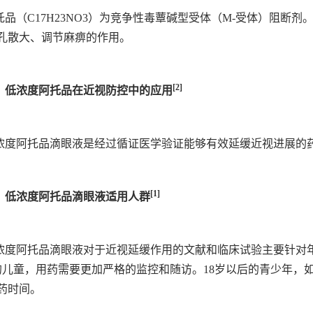
托品（C17H23NO3）为竞争性毒蕈碱型受体（M-受体）阻断
孔散大、调节麻痹的作用。
[2]
、低浓度阿托品在近视防控中的应用
浓度阿托品滴眼液是经过循证医学验证能够有效延缓近视进展的
[1]
、低浓度阿托品滴眼液适用人群
浓度阿托品滴眼液对于近视延缓作用的文献和临床试验主要针对
的儿童，用药需要更加严格的监控和随访。18岁以后的青少年，
药时间。