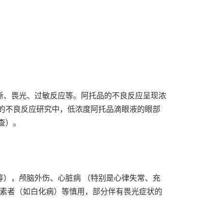
晰、畏光、过敏反应等。阿托品的不良反应呈现浓
的不良反应研究中，低浓度阿托品滴眼液的眼部
查）。
），颅脑外伤、心脏病 （特别是心律失常、充
 素者（如白化病）等慎用，部分伴有畏光症状的