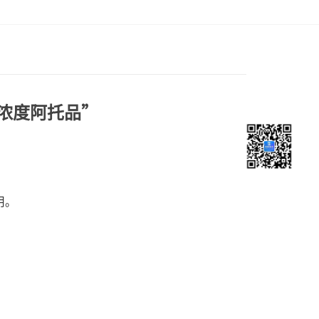
浓度阿托品”
用。