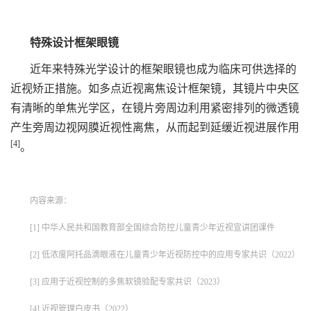
特殊设计框架眼镜
近年来特殊光学设计的框架眼镜也成为临床可供选择的
近视矫正措施。如多点近视离焦设计框架镜，其镜片中央区
有清晰的单焦光学区，在镜片旁周边利用紧密排列的微透镜
产生旁周边视网膜近视性离焦，从而起到延缓近视进展作用
[4]
。
内容来源：
[1] 中华人民共和国教育部全国综合防控儿童青少年近视宣讲团课件
[2] 低浓度阿托品滴眼液在儿童青少年近视防控中的应用专家共识（2022）
[3] 应用于近视控制的多焦软镜验配专家共识（2023）
[4] 近视管理白皮书（2022）