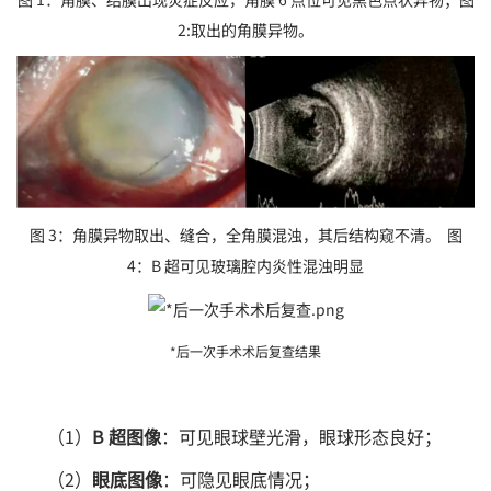
2:取出的角膜异物。
图 3：角膜异物取出、缝合，全角膜混浊，其后结构窥不清。 图
4：B 超可见玻璃腔内炎性混浊明显
*后一次手术术后复查结果
（1）
B 超图像
：可见眼球壁光滑，眼球形态良好；
（2）
眼底图像
：可隐见眼底情况；