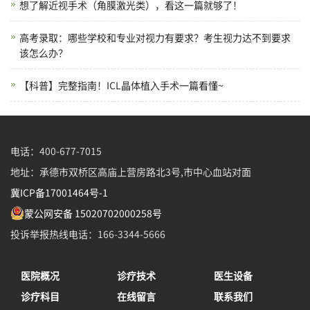
想了解近视手术（角膜激光类），看这一篇就够了！
高考录取：哪些学校和专业对视力有要求？考生视力达不到要求
该怎么办？
【科普】完整指南！ICL晶体植入手术一篇看懂~
电话：400-677-7015
地址：承德市双桥区高庙上营房路北3号,市中心血站对面
冀ICP备17001464号-1
蒙公网安备 15020702000258号
投诉举报热线电话：166-3344-5666
医院概况
诊疗技术
医生设备
诊疗科目
在线留言
联系我们