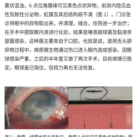
雾状混浊，6 点位角膜缘可见黑色点状异物，前房内隐见血
性及脓性分泌物，虹膜及其后结构窥不清（图 1）。门诊急
诊将眼中的异物取出来，并清理、缝合，住院进一步治疗；
在手术中提取眼内液进行化验，结果是唾液链球菌及黏液奈
瑟菌感染，这种菌主要来自于口腔，也就是说，是用舌头舔
异物过程中，病原微生物通过伤口进入眼内造成感染，因眼
球感染严重，之后的半年里又做了两次手术，目前病情已稳
定，眼球虽已保住，但视力再也无法恢复。
图 1：角膜、结膜出现炎症反应，角膜 6 点位可见黑色点状异物；图