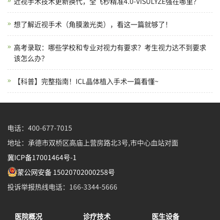
近视手术技术更新换代，全飞秒精准4.0-VISULYZE强在哪里？
想了解近视手术（角膜激光类），看这一篇就够了！
高考录取：哪些学校和专业对视力有要求？考生视力达不到要求
该怎么办？
【科普】完整指南！ICL晶体植入手术一篇看懂~
电话：400-677-7015
地址：承德市双桥区高庙上营房路北3号,市中心血站对面
冀ICP备17001464号-1
蒙公网安备 15020702000258号
投诉举报热线电话：166-3344-5666
医院概况
诊疗技术
医生设备