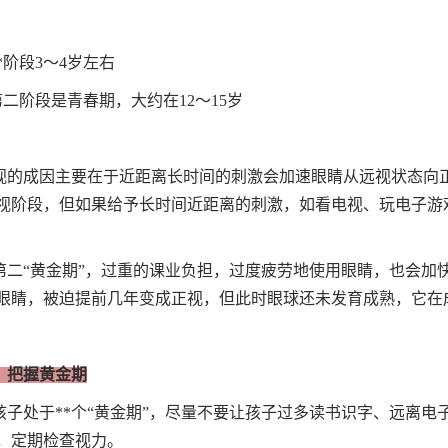
**阶段3～4岁左右
.第二阶段是青春期，大约在12～15岁
视的成因主要在于近距离长时间的刺激会加速眼睛从远视状态向正
视阶段，但如果给予长时间近距离的刺激，如看电视、玩电子游
第二“黄金期”，过重的课业负担，过度疲劳地使用眼睛，也会加快
眼睛，被迫提前几年变成正视，但此时眼球还未发育成熟，它在
、把握黄金期
孩子处于**个“黄金期”，尽量不要让孩子过多读书识字、远离
，定期检查视力。