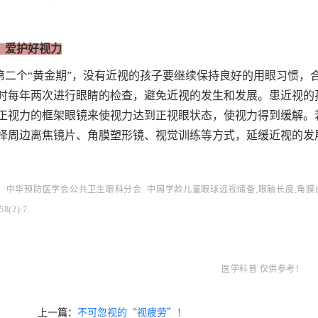
、爱护好视力
第二个“黄金期”，没有近视的孩子要继续保持良好的用眼习惯，
时每年两次进行眼睛的检查，避免近视的发生和发展。患近视的
正视力的框架眼镜来使视力达到正视眼状态，使视力得到缓解。
择周边离焦镜片、角膜塑形镜、视觉训练等方式，延缓近视的发
：中华预防医学会公共卫生眼科分会. 中国学龄儿童眼球远视储备,眼轴长度,角膜曲率
58(2):7.
医学科普 仅供参考！
上一篇：
不可忽视的“视疲劳”！