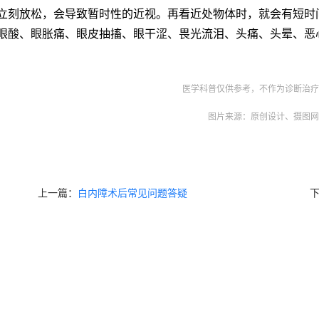
立刻放松，会导致暂时性的近视。再看近处物体时，就会有短时
眼酸、眼胀痛、眼皮抽搐、眼干涩、畏光流泪、头痛、头晕、恶
医学科普仅供参考，不作为诊断治
图片来源：原创设计、摄图
上一篇：
白内障术后常见问题答疑