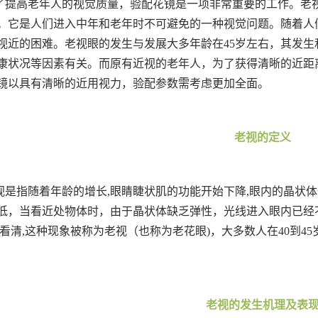
了提高老年人的视觉质量，验配花镜是一项非常重要的工作。老
。它是人们进入中年和老年时不可避免的一种视觉问题。随着人
视近的困难。老视眼的发生与发展大多年龄在45岁左右，其发
康状况等因素有关。而原有近视的老年人，为了获得清晰的近距
镜以具有清晰的近用视力，验配参数需考虑更加全面。
老视的定义
视是指随着年龄的增长,眼睛睫状肌的功能开始下降,眼内的晶状
低，当看近处物体时，由于晶状体缺乏弹性，光线进入眼内已经
能看清,这种现象被称为老视（也称为老花眼)，大多数人在40到4
老视的发生机理及表