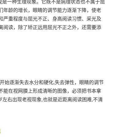
视是一种生理现象。它既不是病理状态也不属于屈
们年龄的增长，眼睛的调节能力逐渐下降，使老
生和严重程度与屈光不正、身高阅读习惯、采光及
离阅读，除了矫正远用屈光不正之外，还需要添
体开始逐渐失去水分和硬化,失去弹性，眼睛的调节
不能在视网膜上形成清晰的图像，必须把书本拿
5岁左右出现老视现象,也就是近距离阅读困难,不清
现