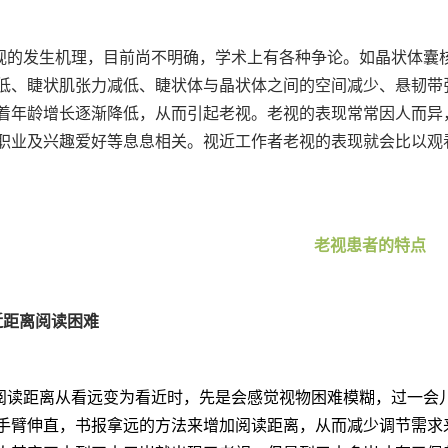
视的发生机理，目前尚不明确，学术上有各种争论。如晶状体囊
低、睫状肌张力减低、睫状体与晶状体之间的空间减少、悬韧带
着年龄增长逐渐降低，从而引起老视。老视的表现常常因人而异
职业及兴趣爱好等息息相关。视近工作者老视的表现就会比以观
老视患者的特点
.近距离阅读困难
阅读距离从看远变为看近时，先是会感觉视物困难模糊，过一会
手臂伸直，书报拿远的方法来增加阅读距离，从而减少调节需求