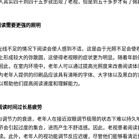
人其实四十到四十五岁就出现了老视，但是到五十多岁才有了佩
.阅读需要更强的照明
光线不足的情况下阅读会使人感到不适，这是由于光照不足会使
上形成较大的
弥散圆
，这使得老视眼的症状更为明显。随着年龄
因此，在室内环境中，老年人可以通过提高光照度来改善阅读体
为老年人提供的印刷品应该具有清晰的字体、大字体以及黑白的
以帮助他们提高阅读速度和理解能力。
. 阅读时间过长易疲劳
为调节力的衰退，老年人在接近双眼调节极限的状态下难以持久
节会引起过度的集合，进而产生不舒适感。因此，老视患者阅读
读。此外，老年人的视功能调节反应迟缓，尽管他们能够看清近